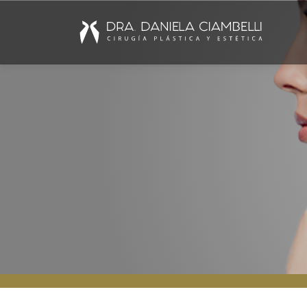
Procedimientos Estéticos
Bioestimuladores
Rellenos dérmicos