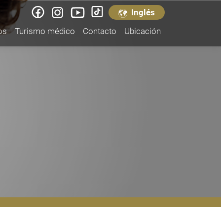
Inglés
os
Turismo médico
Contacto
Ubicación
ntos Corporales
stia
 mamas
teo
corporal
y cirugía de brazos
y cirugía de muslos
amaria y Levantamiento Mamario