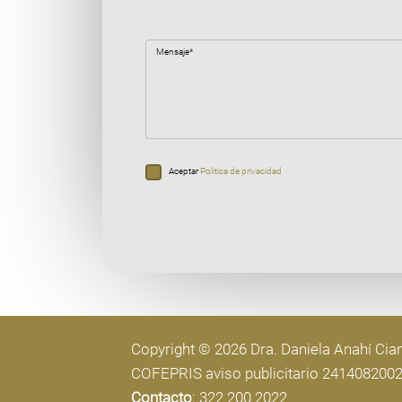
Mensaje*
Aceptar
Politica de privacidad
Copyright © 2026 Dra. Daniela Anahí Ci
COFEPRIS aviso publicitario 241408200
Contacto
: 322 200 2022